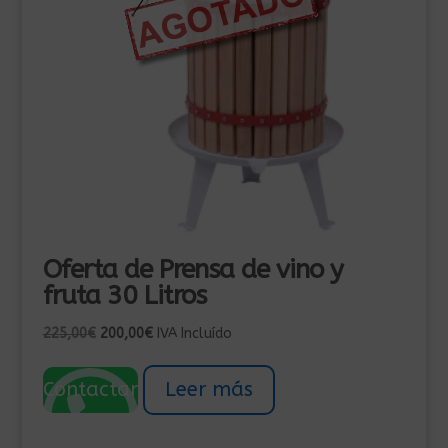
Oferta de Prensa de vino y
fruta 30 Litros
El
El
225,00
€
200,00
€
IVA Incluído
precio
precio
original
actual
Contactar
Leer más
era:
es:
225,00€.
200,00€.