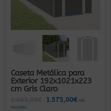
Caseta Metálica para
Exterior 192x1021x223
cm Gris Claro
El
El
1.685,00
€
1.575,00
€
IVA
precio
precio
Incluído