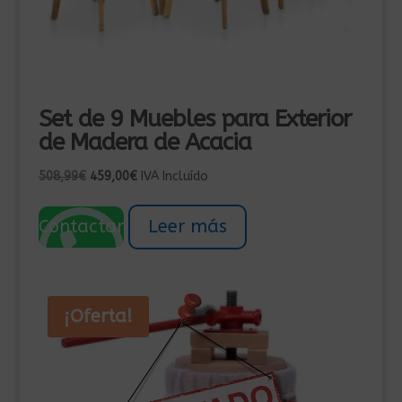
Set de 9 Muebles para Exterior
de Madera de Acacia
El
El
508,99
€
459,00
€
IVA Incluído
precio
precio
original
actual
Contactar
Leer más
era:
es:
508,99€.
459,00€.
¡Oferta!