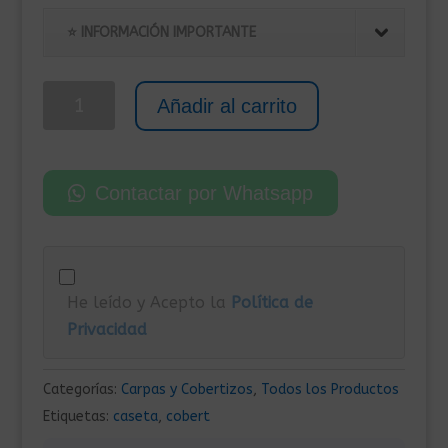
original
actual
era:
es:
⭐ INFORMACIÓN IMPORTANTE
1.685,00€.
1.575,00€.
Caseta
Añadir al carrito
Metálica
para
Exterior
Contactar por Whatsapp
192x1021x223
cm
Gris
Claro
He leído y Acepto la
Política de
cantidad
Privacidad
Categorías:
Carpas y Cobertizos
,
Todos los Productos
Etiquetas:
caseta
,
cobert