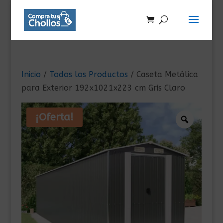
Inicio
/
Todos los Productos
/ Caseta Metálica
para Exterior 192x1021x223 cm Gris Claro
¡Oferta!