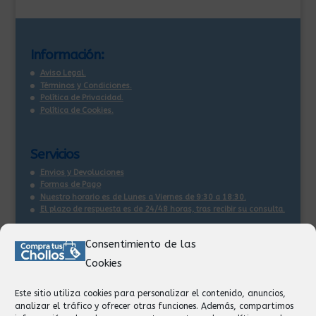
Información:
Aviso Legal.
Términos y Condiciones.
Política de Privacidad.
Política de Cookies.
Servicios
Envios y Devoluciones
Formas de Pago
Nuestro horario es de Lunes a Viernes de 9:30 a 18:30.
El plazo de respuesta es de 24/48 horas, tras recibir su consulta
.
Consentimiento de las
Contacto:
Cookies
Información
Pedidos
Este sitio utiliza cookies para personalizar el contenido, anuncios,
Facturación
analizar el tráfico y ofrecer otras funciones. Además, compartimos
Devoluciones