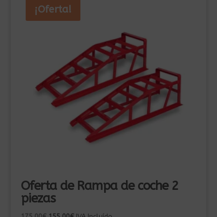
¡Oferta!
Oferta de Rampa de coche 2
piezas
El
El
175,00
€
155,00
€
IVA Incluído