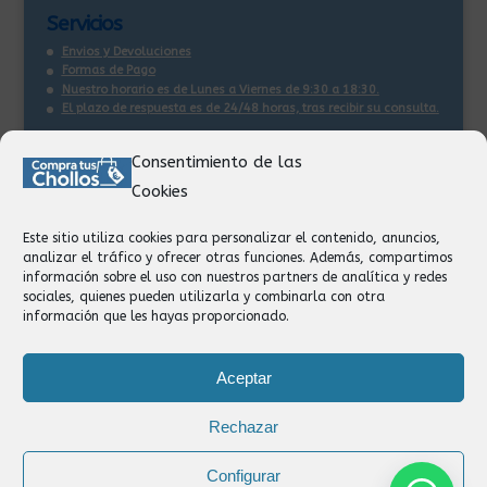
Servicios
Envios y Devoluciones
Formas de Pago
Nuestro horario es de Lunes a Viernes de 9:30 a 18:30.
El plazo de respuesta es de 24/48 horas, tras recibir su consulta
.
Consentimiento de las
Contacto:
Cookies
Información
Pedidos
Este sitio utiliza cookies para personalizar el contenido, anuncios,
Facturación
analizar el tráfico y ofrecer otras funciones. Además, compartimos
Devoluciones
información sobre el uso con nuestros partners de analítica y redes
Privacidad
sociales, quienes pueden utilizarla y combinarla con otra
información que les hayas proporcionado.
Formas de Pago
Aceptar
Rechazar
Configurar