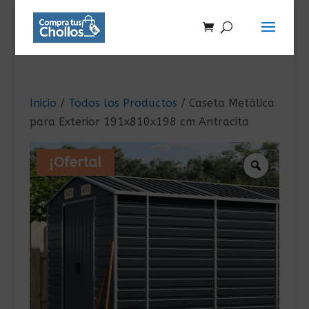
Inicio
/
Todos los Productos
/ Caseta Metálica
para Exterior 191x810x198 cm Antracita
¡Oferta!