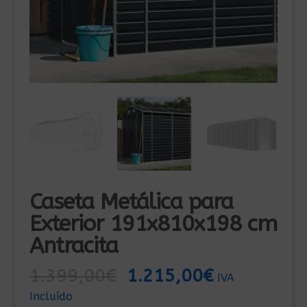
Caseta Metálica para
Exterior 191x810x198 cm
Antracita
El
El
1.399,00
€
1.215,00
€
IVA
precio
precio
Incluído