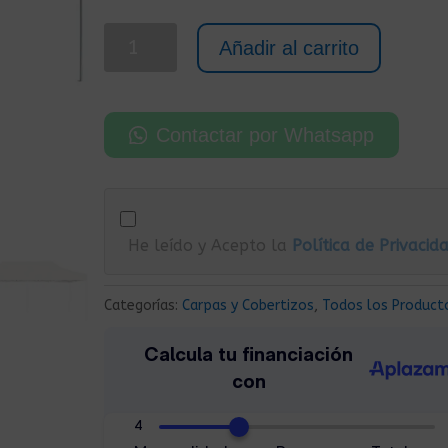
era:
es:
355,00€.
225,00€.
Carpa
Añadir al carrito
para
Exterior
Plegable
Contactar por Whatsapp
Diseño
Pop
Up
3×6
He leído y Acepto la
Política de Privacid
m
Crema
cantidad
Categorías:
Carpas y Cobertizos
,
Todos los Product