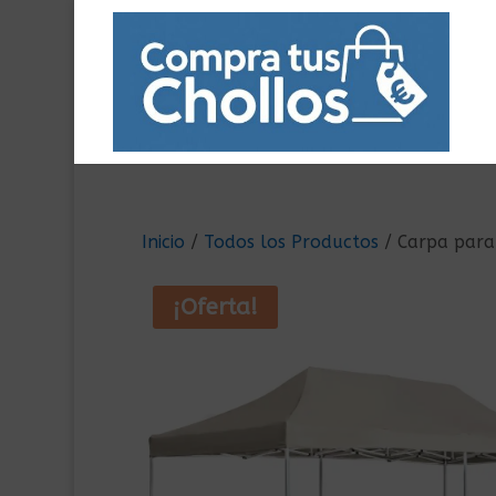
Inicio
/
Todos los Productos
/ Carpa para
¡Oferta!