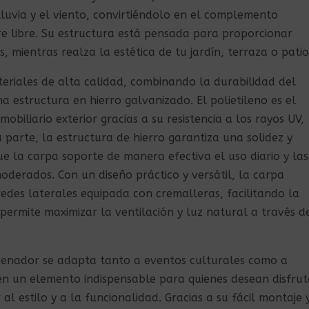
 lluvia y el viento, convirtiéndolo en el complemento
re libre. Su estructura está pensada para proporcionar
, mientras realza la estética de tu jardín, terraza o patio
eriales de alta calidad, combinando la durabilidad del
na estructura en hierro galvanizado. El polietileno es el
mobiliario exterior gracias a su resistencia a los rayos UV,
u parte, la estructura de hierro garantiza una solidez y
ue la carpa soporte de manera efectiva el uso diario y las
oderados. Con un diseño práctico y versátil, la carpa
edes laterales equipada con cremalleras, facilitando la
ermite maximizar la ventilación y luz natural a través d
 cenador se adapta tanto a eventos culturales como a
 en un elemento indispensable para quienes desean disfrut
al estilo y a la funcionalidad. Gracias a su fácil montaje 