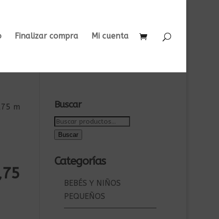
o
Finalizar compra
Mi cuenta
Buscar
,75 m
Buscar
por:
Buscar
Categorías
,75
BEBÉS Y NIÑOS
PEQUEÑOS