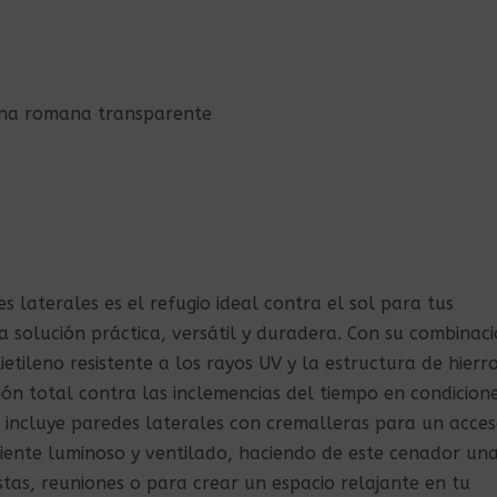
ana romana transparente
 laterales es el refugio ideal contra el sol para tus
a solución práctica, versátil y duradera. Con su combinac
ietileno resistente a los rayos UV y la estructura de hierr
ón total contra las inclemencias del tiempo en condicion
 incluye paredes laterales con cremalleras para un acce
biente luminoso y ventilado, haciendo de este cenador un
stas, reuniones o para crear un espacio relajante en tu