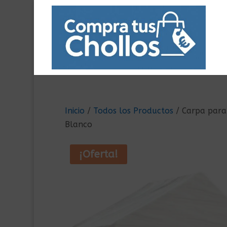
Inicio
/
Todos los Productos
/ Carpa para 
Blanco
¡Oferta!