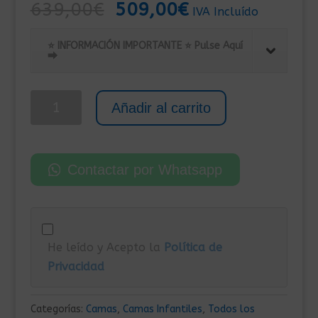
El
El
639,00
€
509,00
€
IVA Incluído
precio
precio
original
actual
⭐ INFORMACIÓN IMPORTANTE ⭐ Pulse Aquí
⮕
era:
es:
639,00€.
509,00€.
Cama
Añadir al carrito
Tren
con
1
Contactar por Whatsapp
Armario
y
2
Cajones
He leído y Acepto la
Política de
Blanco,
Privacidad
Natural
y
Alistonado
Categorías:
Camas
,
Camas Infantiles
,
Todos los