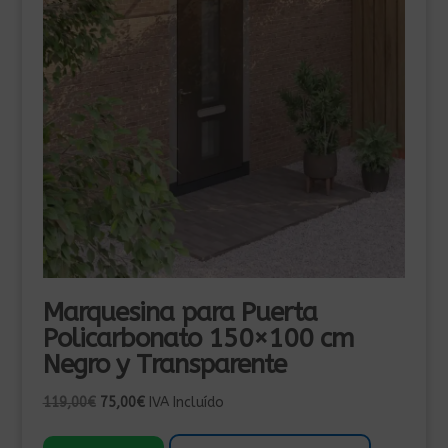
Marquesina para Puerta
Policarbonato 150×100 cm
Negro y Transparente
El
El
119,00
€
75,00
€
IVA Incluído
precio
precio
original
actual