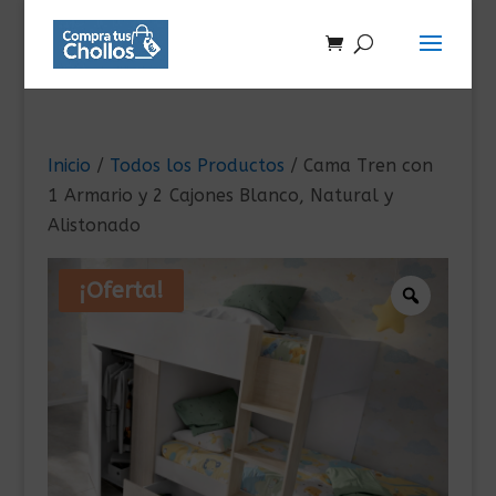
Inicio
/
Todos los Productos
/ Cama Tren con
1 Armario y 2 Cajones Blanco, Natural y
Alistonado
¡Oferta!