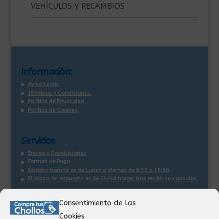
VEHÍCULOS Y RECAMBIOS
Información:
Aviso Legal.
Términos y Condiciones.
Política de Privacidad.
Política de Cookies.
Servicios
Envios y Devoluciones
Formas de Pago
Nuestro horario es de Lunes a Viernes de 9:30 a 18:30.
El plazo de respuesta es de 24/48 horas, tras recibir su consulta
.
Consentimiento de las
Contacto:
Cookies