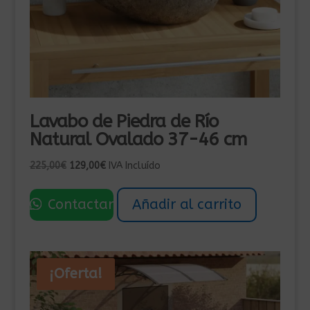
Lavabo de Piedra de Río
Natural Ovalado 37-46 cm
El
El
225,00
€
129,00
€
IVA Incluído
precio
precio
original
actual
Contactar
Añadir al carrito
era:
es:
225,00€.
129,00€.
¡Oferta!