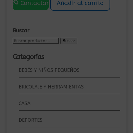
Contactar
Añadir al carrito
era:
es:
119,00€.
75,00€.
Buscar
Buscar
Buscar
por:
Categorías
BEBÉS Y NIÑOS PEQUEÑOS
BRICOLAJE Y HERRAMIENTAS
CASA
DEPORTES