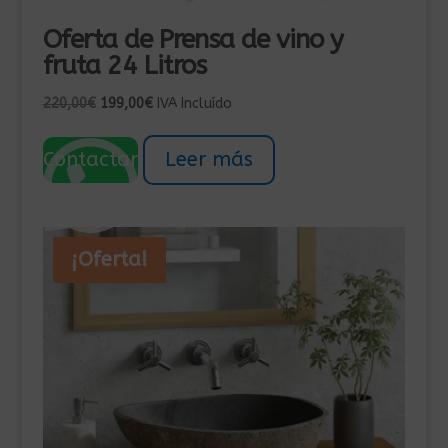
Oferta de Prensa de vino y
fruta 24 Litros
El
El
220,00
€
199,00
€
IVA Incluído
precio
precio
original
actual
Contactar
Leer más
era:
es:
220,00€.
199,00€.
¡Oferta!