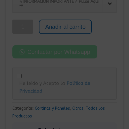
original
actual
⭐ INFORMACIÓN IMPORTANTE ⭐ Pulse Aquí
⮕
era:
es:
99,00€.
49,00€.
Biombo
Añadir al carrito
Divisor
de
6
Contactar por Whatsapp
Paneles
de
Tela
300x180
He leído y Acepto la
Política de
cm
Privacidad
Blanco
cantidad
Categorías:
Cortinas y Paneles
,
Otros
,
Todos los
Productos