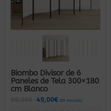
Biombo Divisor de 6
Paneles de Tela 300×180
cm Blanco
El
El
99,00
€
49,00
€
IVA Incluído
precio
precio