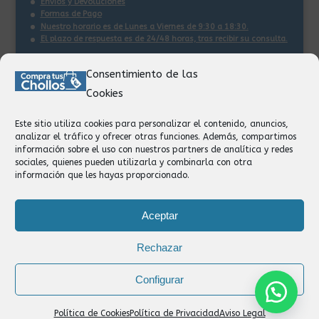
Envios y Devoluciones
Formas de Pago
Nuestro horario es de Lunes a Viernes de 9:30 a 18:30.
El plazo de respuesta es de 24/48 horas, tras recibir su consulta
.
Consentimiento de las
Contacto:
Cookies
Información
Pedidos
Este sitio utiliza cookies para personalizar el contenido, anuncios,
Facturación
analizar el tráfico y ofrecer otras funciones. Además, compartimos
Devoluciones
información sobre el uso con nuestros partners de analítica y redes
Privacidad
sociales, quienes pueden utilizarla y combinarla con otra
información que les hayas proporcionado.
Formas de Pago
Aceptar
Rechazar
Configurar
Política de Cookies
Política de Privacidad
Aviso Legal