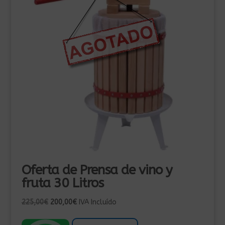
Oferta de Prensa de vino y
fruta 30 Litros
El
El
225,00
€
200,00
€
IVA Incluído
precio
precio
original
actual