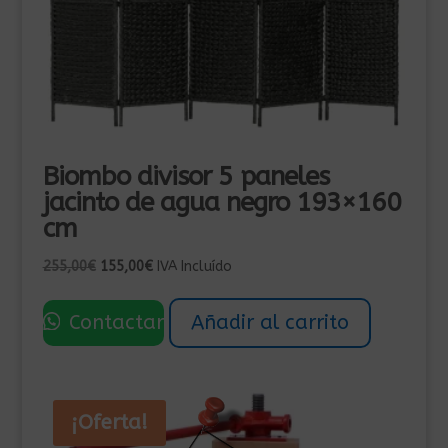
Biombo divisor 5 paneles
jacinto de agua negro 193×160
cm
El
El
255,00
€
155,00
€
IVA Incluído
precio
precio
original
actual
Contactar
Añadir al carrito
era:
es:
255,00€.
155,00€.
¡Oferta!