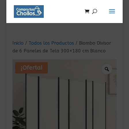
Inicio
/
Todos los Productos
/ Biombo Divisor
de 6 Paneles de Tela 300×180 cm Blanco
¡Oferta!