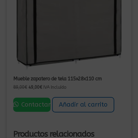
Mueble zapatero de tela 115x28x110 cm
El
El
89,00
€
49,00
€
IVA Incluído
precio
precio
original
actual
Contactar
Añadir al carrito
era:
es:
89,00€.
49,00€.
Productos relacionados