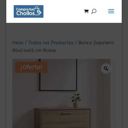
Inicio
/
Todos los Productos
/ Banco Zapatero
80x24x45 cm Roble
¡Oferta!