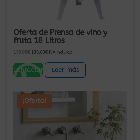
Oferta de Prensa de vino y
fruta 18 Litros
El
El
155,00
€
130,00
€
IVA Incluído
precio
precio
original
actual
Contactar
Leer más
era:
es:
155,00€.
130,00€.
¡Oferta!