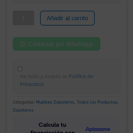
era:
es:
115,00€.
85,00€.
Banco
Añadir al carrito
Zapatero
80x24x45
cm
Contactar por Whatsapp
Roble
cantidad
He leído y Acepto la
Política de
Privacidad
Categorías:
Muebles Zapateros
,
Todos los Productos
,
Zapateros