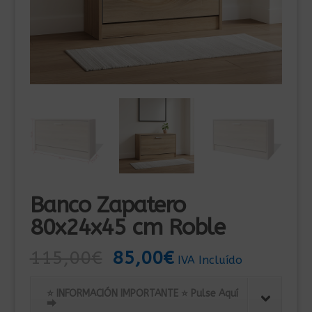
Banco Zapatero
80x24x45 cm Roble
El
El
115,00
€
85,00
€
IVA Incluído
precio
precio
original
actual
⭐ INFORMACIÓN IMPORTANTE ⭐ Pulse Aquí
⮕