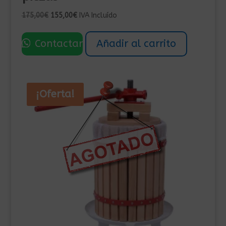
El
El
175,00
€
155,00
€
IVA Incluído
precio
precio
original
actual
Contactar
Añadir al carrito
era:
es:
175,00€.
155,00€.
¡Oferta!