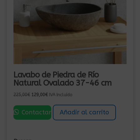
Lavabo de Piedra de Río
Natural Ovalado 37-46 cm
El
El
225,00
€
129,00
€
IVA Incluído
precio
precio
original
actual
Contactar
Añadir al carrito
era:
es:
225,00€.
129,00€.