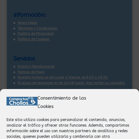
Información:
Aviso Legal.
Términos y Condiciones.
Política de Privacidad.
Política de Cookies.
Servicios
Envios y Devoluciones
Formas de Pago
Nuestro horario es de Lunes a Viernes de 9:30 a 18:30.
El plazo de respuesta es de 24/48 horas, tras recibir su consulta
.
Consentimiento de las
Contacto:
Cookies
Información
Pedidos
Este sitio utiliza cookies para personalizar el contenido, anuncios,
Facturación
analizar el tráfico y ofrecer otras funciones. Además, compartimos
Devoluciones
información sobre el uso con nuestros partners de analítica y redes
Privacidad
sociales, quienes pueden utilizarla y combinarla con otra