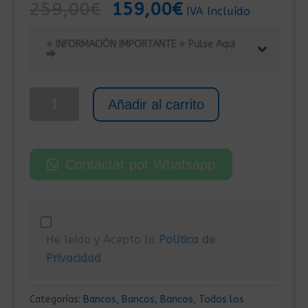
El
El
259,00
€
159,00
€
IVA Incluído
precio
precio
original
actual
⭐ INFORMACIÓN IMPORTANTE ⭐ Pulse Aquí
⮕
era:
es:
259,00€.
159,00€.
Banco
Añadir al carrito
de
Madera
Maciza
Contactar por Whatsapp
de
Mango
sin
tratar
He leído y Acepto la
Política de
y
Privacidad
Acero
Inoxidable
Negro
Categorías:
Bancos
,
Bancos
,
Bancos
,
Todos los