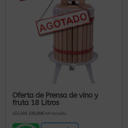
Oferta de Prensa de vino y
fruta 18 Litros
El
El
155,00
€
130,00
€
IVA Incluído
precio
precio
original
actual