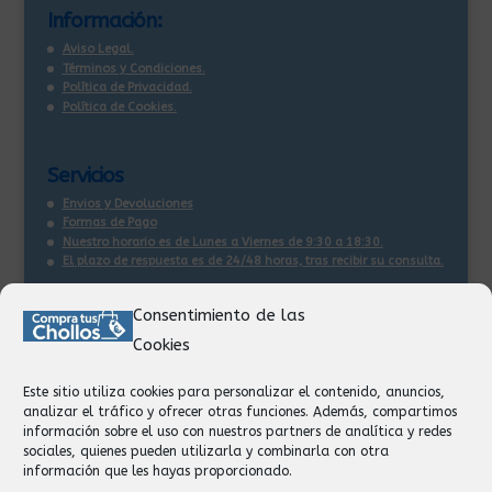
Información:
Aviso Legal.
Términos y Condiciones.
Política de Privacidad.
Política de Cookies.
Servicios
Envios y Devoluciones
Formas de Pago
Nuestro horario es de Lunes a Viernes de 9:30 a 18:30.
El plazo de respuesta es de 24/48 horas, tras recibir su consulta
.
Consentimiento de las
Contacto:
Cookies
Información
Pedidos
Este sitio utiliza cookies para personalizar el contenido, anuncios,
Facturación
analizar el tráfico y ofrecer otras funciones. Además, compartimos
Devoluciones
información sobre el uso con nuestros partners de analítica y redes
Privacidad
sociales, quienes pueden utilizarla y combinarla con otra
información que les hayas proporcionado.