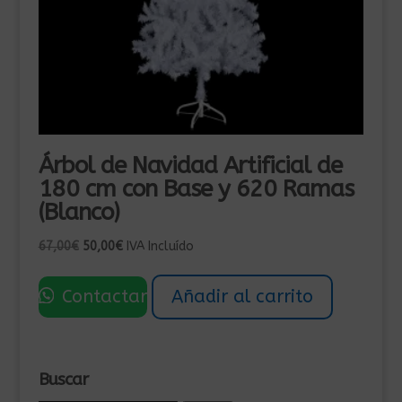
Árbol de Navidad Artificial de
180 cm con Base y 620 Ramas
(Blanco)
El
El
67,00
€
50,00
€
IVA Incluído
precio
precio
original
actual
Contactar
Añadir al carrito
era:
es:
67,00€.
50,00€.
Buscar