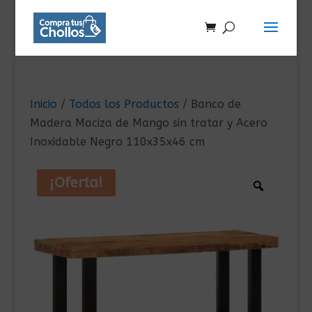
Inicio
/
Todos los Productos
/ Banco de
Madera Maciza de Mango sin tratar y Acero
Inoxidable Negro 110x35x46 cm
¡Oferta!