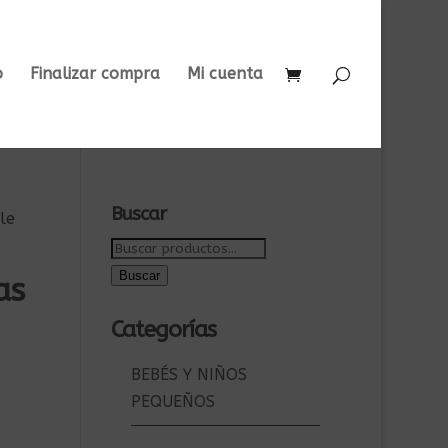
o
Finalizar compra
Mi cuenta
Buscar
le
Buscar
por:
Buscar
as
Categorías
BEBÉS Y NIÑOS
PEQUEÑOS