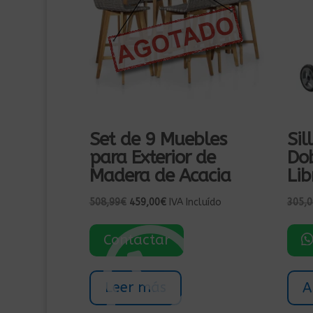
Set de 9 Muebles
Sil
para Exterior de
Dob
Madera de Acacia
Lib
El
El
508,99
€
459,00
€
IVA Incluído
305,0
precio
precio
original
actual
Contactar
era:
es:
508,99€.
459,00€.
Leer más
A