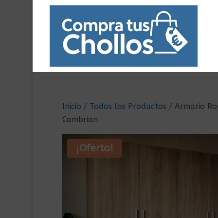
Inicio
/
Todos los Productos
/ Armario Ro
Cambrian
¡Oferta!