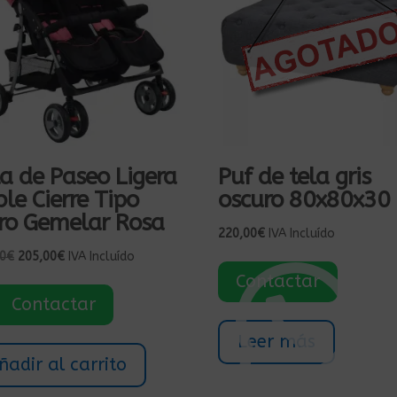
la de Paseo Ligera
Puf de tela gris
le Cierre Tipo
oscuro 80x80x30
ro Gemelar Rosa
220,00
€
IVA Incluído
El
El
0
€
205,00
€
IVA Incluído
precio
precio
Contactar
original
actual
Contactar
era:
es:
305,00€.
205,00€.
Leer más
ñadir al carrito