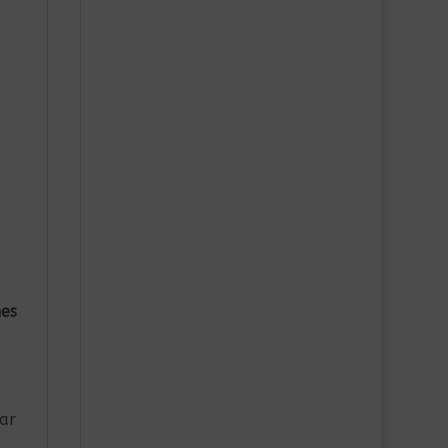
nes
ar