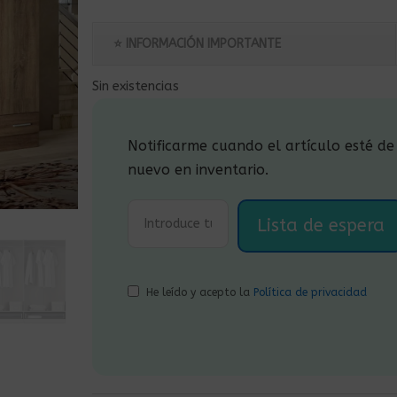
precio
precio
original
actual
⭐ INFORMACIÓN IMPORTANTE
era:
es:
535,00€.
485,00€.
Sin existencias
Notificarme cuando el artículo esté de
nuevo en inventario.
He leído y acepto la
Política de privacidad