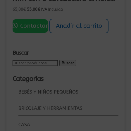
El
El
65,00
€
55,00
€
IVA Incluído
precio
precio
original
actual
Contactar
Añadir al carrito
era:
es:
65,00€.
55,00€.
Buscar
Buscar
Buscar
por:
Categorías
BEBÉS Y NIÑOS PEQUEÑOS
BRICOLAJE Y HERRAMIENTAS
CASA