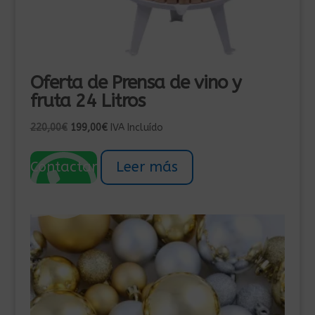
Oferta de Prensa de vino y
fruta 24 Litros
El
El
220,00
€
199,00
€
IVA Incluído
precio
precio
original
actual
Contactar
Leer más
era:
es:
220,00€.
199,00€.