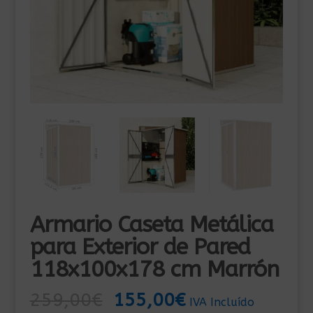
Armario Caseta Metálica
para Exterior de Pared
118x100x178 cm Marrón
El
El
259,00
€
155,00
€
IVA Incluído