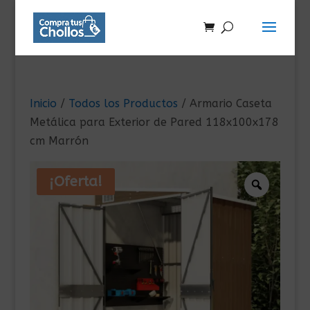
Inicio
/
Todos los Productos
/ Armario Caseta
Metálica para Exterior de Pared 118x100x178
cm Marrón
¡Oferta!