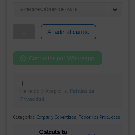
precio
precio
original
actual
⭐ INFORMACIÓN IMPORTANTE
era:
es:
259,00€.
155,00€.
Armario
Añadir al carrito
Caseta
Metálica
para
Contactar por Whatsapp
Exterior
de
Pared
118x100x178
He leído y Acepto la
Política de
cm
Privacidad
Marrón
cantidad
Categorías:
Carpas y Cobertizos
,
Todos los Productos