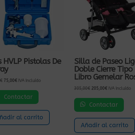
 HVLP Pistolas De
Silla de Paseo Li
ray
Doble Cierre Tipo
Libro Gemelar Ro
El
El
€
75,00
€
IVA Incluído
precio
precio
El
El
305,00
€
205,00
€
IVA Incluído
original
actual
precio
precio
Contactar
era:
es:
original
actual
Contactar
95,00€.
75,00€.
era:
es:
305,00€.
205,00€.
ñadir al carrito
Añadir al carrito