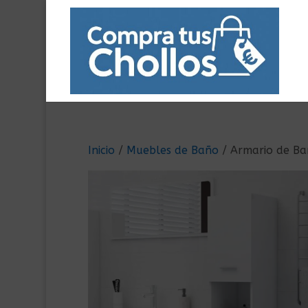
Inicio
/
Muebles de Baño
/ Armario de Ba