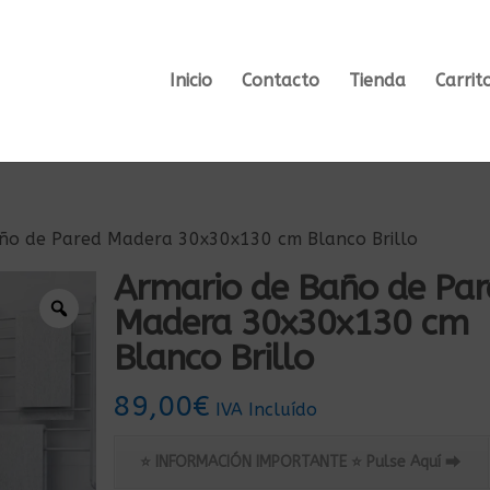
Inicio
Contacto
Tienda
Carrit
ño de Pared Madera 30x30x130 cm Blanco Brillo
Armario de Baño de Par
Madera 30x30x130 cm
Blanco Brillo
89,00
€
IVA Incluído
⭐ INFORMACIÓN IMPORTANTE ⭐ Pulse Aquí ⮕