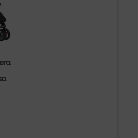
gera
sa