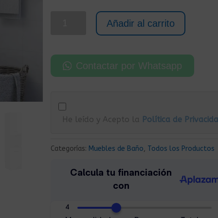
Armario
Añadir al carrito
de
Baño
de
Contactar por Whatsapp
Pared
Madera
30x30x130
cm
He leído y Acepto la
Política de Privacid
Blanco
Brillo
cantidad
Categorías:
Muebles de Baño
,
Todos los Productos