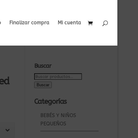
o
Finalizar compra
Mi cuenta
Buscar
Buscar
ed
por:
Buscar
Categorías
BEBÉS Y NIÑOS
PEQUEÑOS