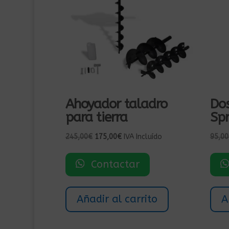
Ahoyador taladro
Dos
para tierra
Sp
El
El
245,00
€
175,00
€
IVA Incluído
95,00
precio
precio
original
actual
Contactar
era:
es:
245,00€.
175,00€.
Añadir al carrito
A