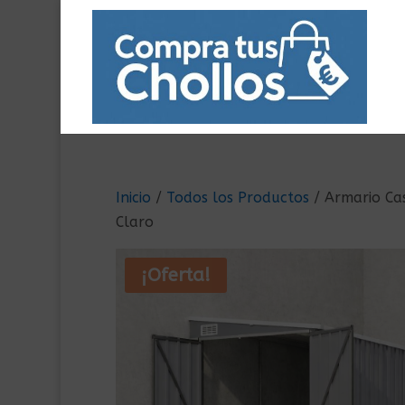
Inicio
/
Todos los Productos
/ Armario Ca
Claro
¡Oferta!