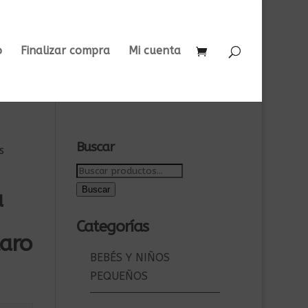
o
Finalizar compra
Mi cuenta
Buscar
s
Buscar
por:
Buscar
a
Categorías
aro
BEBÉS Y NIÑOS
PEQUEÑOS