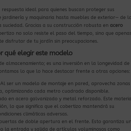
 respuesta ideal para quienes buscan proteger sus
jardinería y maquinaria hasta muebles de exterior— de l
la suciedad. Gracias a su construcción robusta en
acero
bertizo no solo resiste el paso del tiempo, sino que apena
 disfrutar de tu jardín sin preocupaciones.
Por qué elegir este modelo
 de almacenamiento; es una inversión en la longevidad de
contamos lo que lo hace destacar frente a otras opciones:
Al ser un modelo de montaje en pared, aprovecha zonas
aza, optimizando cada metro cuadrado disponible.
do en acero galvanizado y metal reforzado. Este materia
ión, lo que significa que el cobertizo mantendrá su
ondiciones climáticas adversas.
uertas de doble apertura en el frente. Esto garantiza u
o la entrada y salida de artículos voluminosos como