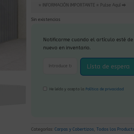
original
actual
⭐ INFORMACIÓN IMPORTANTE ⭐ Pulse Aquí ⮕
era:
es:
309,00€.
265,00€.
Sin existencias
Notificarme cuando el artículo esté de
nuevo en inventario.
He leído y acepto la
Política de privacidad
Categorías:
Carpas y Cobertizos
,
Todos los Product