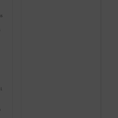
as
s
l
n