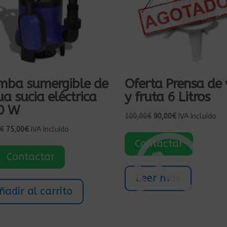
mba sumergible de
Oferta Prensa de 
a sucia eléctrica
y fruta 6 Litros
0 W
El
El
100,00
€
90,00
€
IVA Incluído
precio
precio
El
El
€
75,00
€
IVA Incluído
original
actual
precio
precio
Contactar
era:
es:
original
actual
Contactar
100,00€.
90,00€.
era:
es:
89,00€.
75,00€.
Leer más
ñadir al carrito