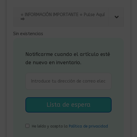
precio
precio
original
actual
⭐ INFORMACIÓN IMPORTANTE ⭐ Pulse Aquí
era:
es:
⮕
229,00€.
135,00€.
Sin existencias
Notificarme cuando el artículo esté
de nuevo en inventario.
He leído y acepto la
Política de privacidad