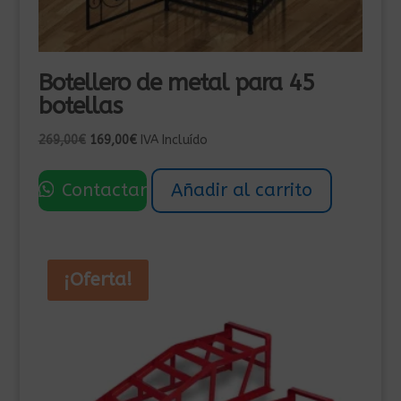
Botellero de metal para 45
botellas
El
El
269,00
€
169,00
€
IVA Incluído
precio
precio
original
actual
Contactar
Añadir al carrito
era:
es:
269,00€.
169,00€.
¡Oferta!