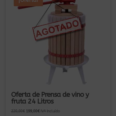
¡Oferta!
Oferta de Prensa de vino y
fruta 24 Litros
El
El
220,00
€
199,00
€
IVA Incluído