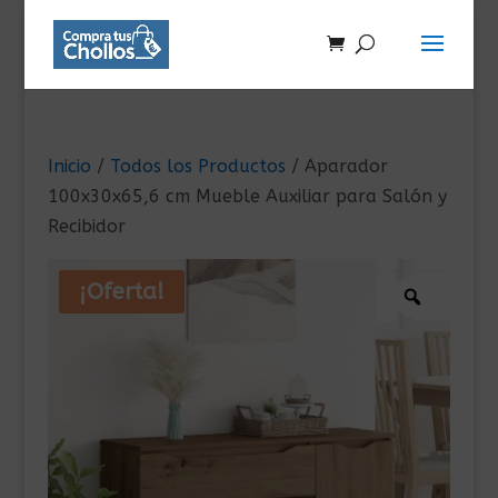
Inicio
/
Todos los Productos
/ Aparador
100x30x65,6 cm Mueble Auxiliar para Salón y
Recibidor
¡Oferta!