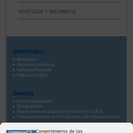
VEHÍCULOS Y RECAMBIOS
Información:
Aviso Legal.
Términos y Condiciones.
Política de Privacidad.
Política de Cookies.
Servicios
Envios y Devoluciones
Formas de Pago
Nuestro horario es de Lunes a Viernes de 9:30 a 18:30.
El plazo de respuesta es de 24/48 horas, tras recibir su consulta
.
Consentimiento de las