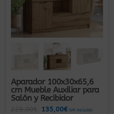
Aparador 100x30x65,6
cm Mueble Auxiliar para
Salón y Recibidor
El
El
229,00
€
135,00
€
IVA Incluído