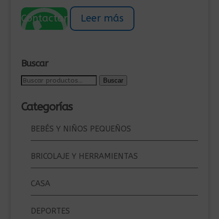
precio
precio
original
actual
Contactar
Leer más
era:
es:
220,00€.
199,00€.
Buscar
Buscar
Buscar
por:
Categorías
BEBÉS Y NIÑOS PEQUEÑOS
BRICOLAJE Y HERRAMIENTAS
CASA
DEPORTES