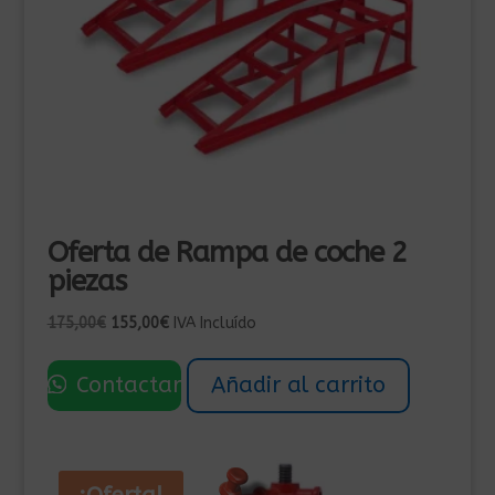
Oferta de Rampa de coche 2
piezas
El
El
175,00
€
155,00
€
IVA Incluído
precio
precio
original
actual
Contactar
Añadir al carrito
era:
es:
175,00€.
155,00€.