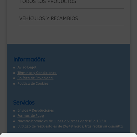
TODOS LOS PRODUCTOS
VEHÍCULOS Y RECAMBIOS
Información:
Aviso Legal.
Términos y Condiciones.
Política de Privacidad.
Política de Cookies.
Servicios
Envios y Devoluciones
Formas de Pago
Nuestro horario es de Lunes a Viernes de 9:30 a 18:30.
El plazo de respuesta es de 24/48 horas, tras recibir su consulta
.