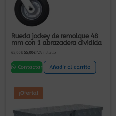
Rueda jockey de remolque 48
mm con 1 abrazadera dividida
El
El
65,00
€
55,00
€
IVA Incluído
precio
precio
original
actual
Contactar
Añadir al carrito
era:
es:
65,00€.
55,00€.
¡Oferta!