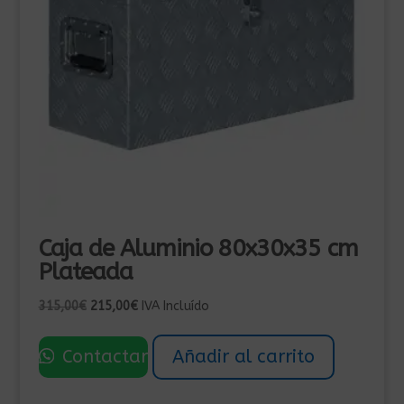
Caja de Aluminio 80x30x35 cm
Plateada
El
El
315,00
€
215,00
€
IVA Incluído
precio
precio
original
actual
Contactar
Añadir al carrito
era:
es:
315,00€.
215,00€.