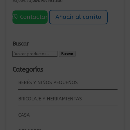
El
El
95,00
€
75,00
€
IVA Incluído
precio
precio
original
actual
Contactar
Añadir al carrito
era:
es:
95,00€.
75,00€.
Buscar
Buscar
Buscar
por:
Categorías
BEBÉS Y NIÑOS PEQUEÑOS
BRICOLAJE Y HERRAMIENTAS
CASA