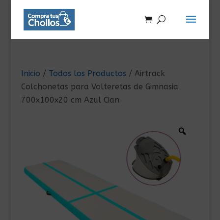
Inicio
/
Todos los Productos
/ Airtrack
Colchonetas para Volteretas de Gimnasia
700x100x20 cm Azul Cian