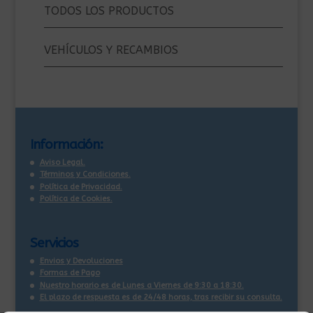
TODOS LOS PRODUCTOS
VEHÍCULOS Y RECAMBIOS
Información:
Aviso Legal.
Términos y Condiciones.
Política de Privacidad.
Política de Cookies.
Servicios
Envios y Devoluciones
Formas de Pago
Nuestro horario es de Lunes a Viernes de 9:30 a 18:30.
El plazo de respuesta es de 24/48 horas, tras recibir su consulta
.