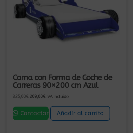
Cama con Forma de Coche de
Carreras 90×200 cm Azul
El
El
325,00
€
209,00
€
IVA Incluído
precio
precio
original
actual
Contactar
Añadir al carrito
era:
es:
325,00€.
209,00€.