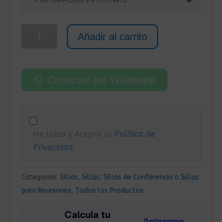
era:
es:
⭐ INFORMACIÓN IMPORTANTE
2.170,00€.
1.170,00€.
30
Añadir al carrito
Sillas
de
Conferencia
Contactar por Whatsapp
Sillas
de
Oficina
Azul
He leído y Acepto la
Política de
cantidad
Privacidad
Categorías:
Sillas
,
Sillas
,
Sillas de Conferencia o Sillas
para Reuniones
,
Todos los Productos