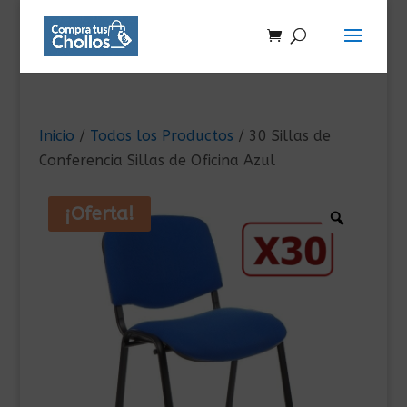
Inicio
/
Todos los Productos
/ 30 Sillas de
Conferencia Sillas de Oficina Azul
¡Oferta!