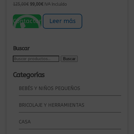
El
El
125,00
€
99,00
€
IVA Incluído
precio
precio
original
actual
Contactar
Leer más
era:
es:
125,00€.
99,00€.
Buscar
Buscar
Buscar
por:
Categorías
BEBÉS Y NIÑOS PEQUEÑOS
BRICOLAJE Y HERRAMIENTAS
CASA