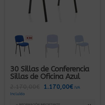
30 Sillas de Conferencia
Sillas de Oficina Azul
El
El
2.170,00
€
1.170,00
€
IVA
precio
precio
Incluído
original
actual