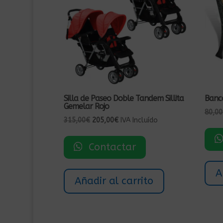
Silla de Paseo Doble Tandem Sillita
Banc
Gemelar Rojo
80,00
El
El
315,00
€
205,00
€
IVA Incluído
precio
precio
original
actual
Contactar
era:
es:
315,00€.
205,00€.
A
Añadir al carrito