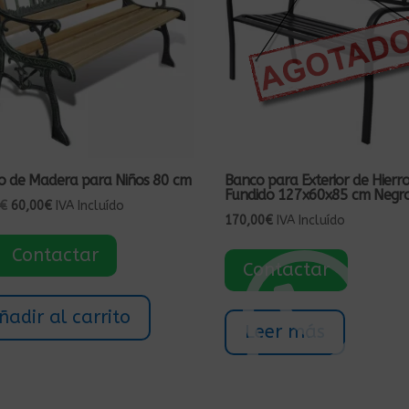
o de Madera para Niños 80 cm
Banco para Exterior de Hierr
Fundido 127x60x85 cm Negr
El
El
€
60,00
€
IVA Incluído
170,00
€
IVA Incluído
precio
precio
original
actual
Contactar
Contactar
era:
es:
80,00€.
60,00€.
ñadir al carrito
Leer más