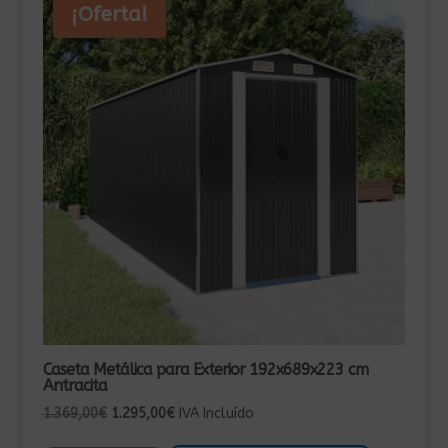
¡Oferta!
Caseta Metálica para Exterior 192x689x223 cm
Antracita
El
El
1.369,00
€
1.295,00
€
IVA Incluído
precio
precio