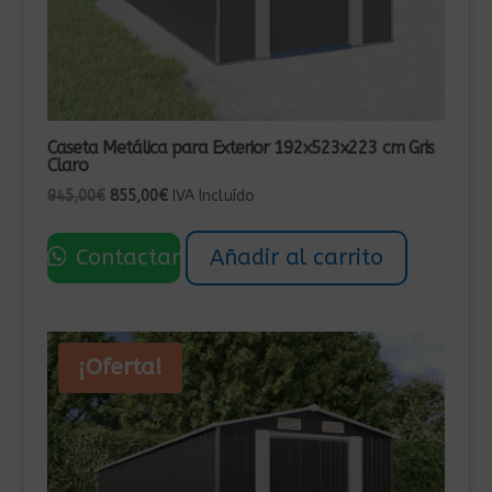
Caseta Metálica para Exterior 192x523x223 cm Gris
Claro
El
El
945,00
€
855,00
€
IVA Incluído
precio
precio
original
actual
Contactar
Añadir al carrito
era:
es:
945,00€.
855,00€.
¡Oferta!