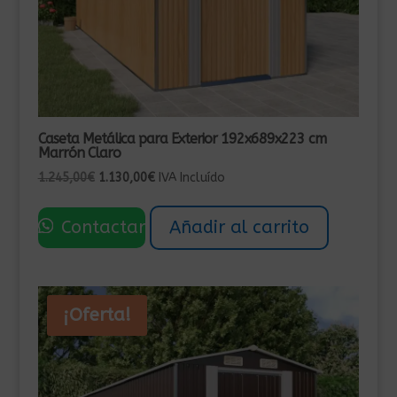
Caseta Metálica para Exterior 192x689x223 cm
Marrón Claro
El
El
1.245,00
€
1.130,00
€
IVA Incluído
precio
precio
original
actual
Contactar
Añadir al carrito
era:
es:
1.245,00€.
1.130,00€.
¡Oferta!