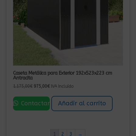
Caseta Metálica para Exterior 192x523x223 cm
Antracita
El
El
1.175,00
€
975,00
€
IVA Incluído
precio
precio
original
actual
Contactar
Añadir al carrito
era:
es:
1.175,00€.
975,00€.
1
2
3
→