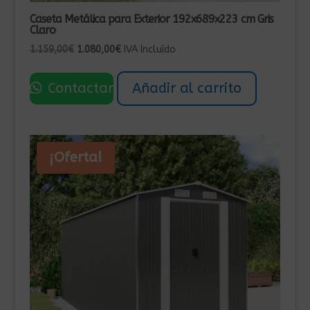
Caseta Metálica para Exterior 192x689x223 cm Gris
Claro
El
El
1.159,00
€
1.080,00
€
IVA Incluído
precio
precio
original
actual
Contactar
Añadir al carrito
era:
es:
1.159,00€.
1.080,00€.
¡Oferta!