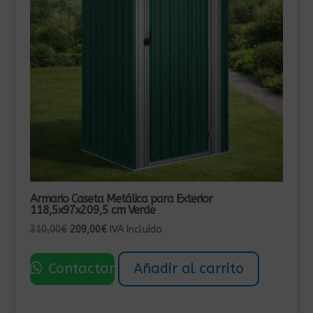
Armario Caseta Metálica para Exterior
118,5x97x209,5 cm Verde
El
El
310,00
€
209,00
€
IVA Incluído
precio
precio
original
actual
Contactar
Añadir al carrito
era:
es:
310,00€.
209,00€.