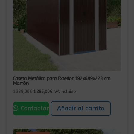
Caseta Metálica para Exterior 192x689x223 cm
Marrón
El
El
1.339,00
€
1.295,00
€
IVA Incluído
precio
precio
original
actual
Contactar
Añadir al carrito
era:
es:
1.339,00€.
1.295,00€.