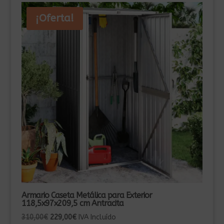
¡Oferta!
Armario Caseta Metálica para Exterior
118,5x97x209,5 cm Antracita
El
El
310,00
€
229,00
€
IVA Incluído