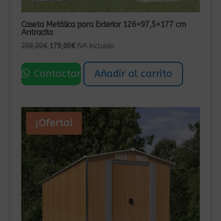
Caseta Metálica para Exterior 126×97,5×177 cm
Antracita
El
El
299,00
€
179,00
€
IVA Incluído
precio
precio
original
actual
Contactar
Añadir al carrito
era:
es:
299,00€.
179,00€.
¡Oferta!