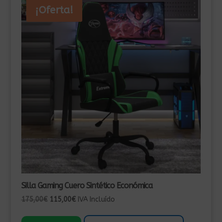
¡Oferta!
Silla Gaming Cuero Sintético Económica
El
El
175,00
€
115,00
€
IVA Incluído
precio
precio
original
actual