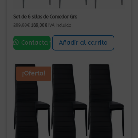
Set de 6 sillas de Comedor Gris
El
El
209,00
€
189,00
€
IVA Incluído
precio
precio
original
actual
Contactar
Añadir al carrito
era:
es:
209,00€.
189,00€.
¡Oferta!