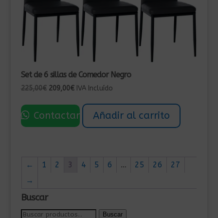
Set de 6 sillas de Comedor Negro
El
El
225,00
€
209,00
€
IVA Incluído
precio
precio
original
actual
Contactar
Añadir al carrito
era:
es:
225,00€.
209,00€.
←
1
2
3
4
5
6
…
25
26
27
→
Buscar
Buscar
Buscar