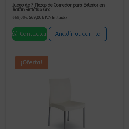
Juego de 7 Piezas de Comedor para Exterior en
Ratán Sintético Gris
El
El
669,00
€
569,00
€
IVA Incluído
precio
precio
original
actual
Contactar
Añadir al carrito
era:
es:
669,00€.
569,00€.
¡Oferta!