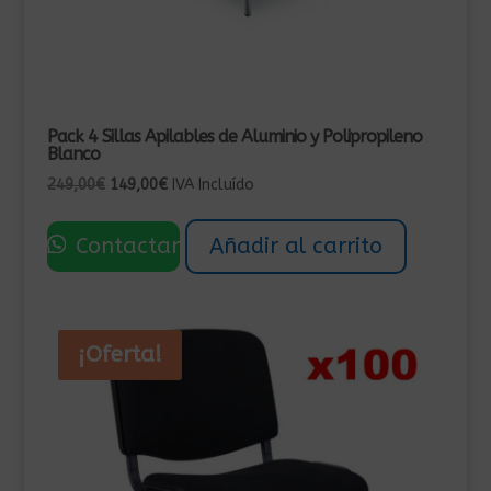
Pack 4 Sillas Apilables de Aluminio y Polipropileno
Blanco
El
El
249,00
€
149,00
€
IVA Incluído
precio
precio
original
actual
Contactar
Añadir al carrito
era:
es:
249,00€.
149,00€.
¡Oferta!