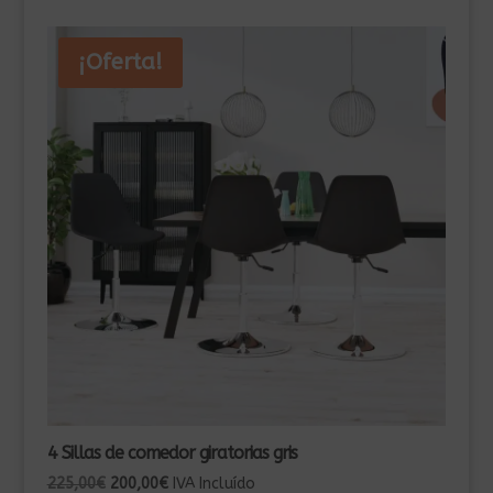
¡Oferta!
4 Sillas de comedor giratorias gris
El
El
225,00
€
200,00
€
IVA Incluído