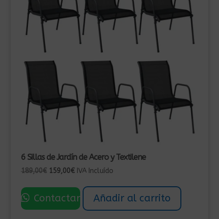
6 Sillas de Jardín de Acero y Textilene
El
El
189,00
€
159,00
€
IVA Incluído
precio
precio
original
actual
Contactar
Añadir al carrito
era:
es:
189,00€.
159,00€.