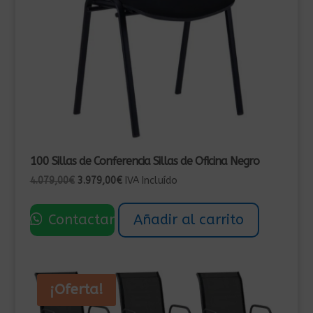
100 Sillas de Conferencia Sillas de Oficina Negro
El
El
4.079,00
€
3.979,00
€
IVA Incluído
precio
precio
original
actual
Contactar
Añadir al carrito
era:
es:
4.079,00€.
3.979,00€.
¡Oferta!