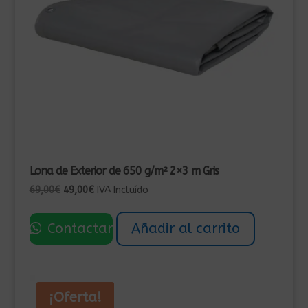
Lona de Exterior de 650 g/m² 2×3 m Gris
El
El
69,00
€
49,00
€
IVA Incluído
precio
precio
original
actual
Contactar
Añadir al carrito
era:
es:
69,00€.
49,00€.
¡Oferta!