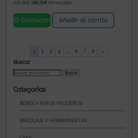
El
El
215,00
€
189,00
€
IVA Incluído
precio
precio
original
actual
Contactar
Añadir al carrito
era:
es:
215,00€.
189,00€.
1
2
3
4
…
6
7
8
→
Buscar
Buscar
Buscar
por:
Categorías
BEBÉS Y NIÑOS PEQUEÑOS
BRICOLAJE Y HERRAMIENTAS
CASA