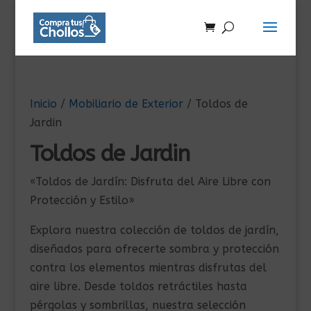
Inicio
/
Mobiliario de Exterior
/ Toldos de
Jardin
Toldos de Jardin
«Toldos de Jardín: Disfruta del Aire Libre con
Protección y Estilo»
Explora nuestra colección de toldos de jardín,
diseñados para ofrecerte sombra y protección
contra los elementos mientras disfrutas del
aire libre. Desde toldos retráctiles hasta
pérgolas y sombrillas, nuestra selección