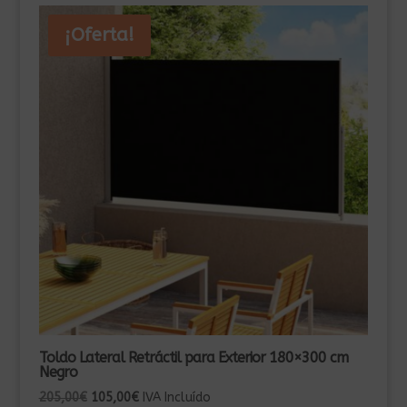
¡Oferta!
Toldo Lateral Retráctil para Exterior 180×300 cm
Negro
El
El
205,00
€
105,00
€
IVA Incluído