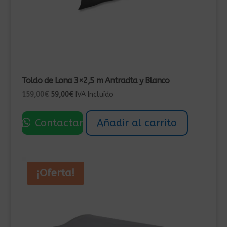
Toldo de Lona 3×2,5 m Antracita y Blanco
El
El
159,00
€
59,00
€
IVA Incluído
precio
precio
original
actual
Contactar
Añadir al carrito
era:
es:
159,00€.
59,00€.
¡Oferta!