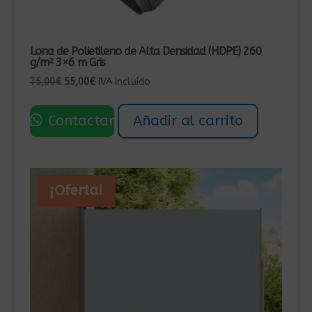
Lona de Polietileno de Alta Densidad (HDPE) 260
g/m² 3×6 m Gris
El
El
75,00
€
55,00
€
IVA Incluído
precio
precio
original
actual
Contactar
Añadir al carrito
era:
es:
75,00€.
55,00€.
¡Oferta!