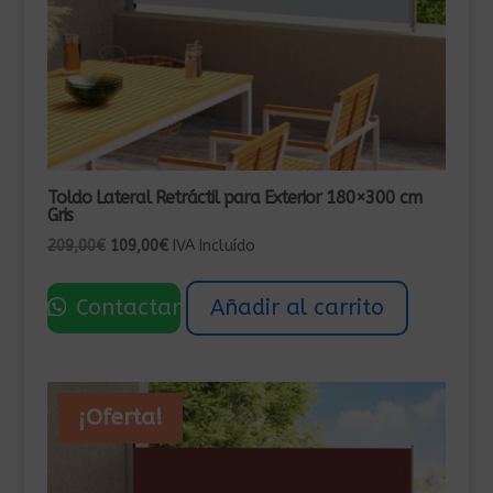
Toldo Lateral Retráctil para Exterior 180×300 cm
Gris
El
El
209,00
€
109,00
€
IVA Incluído
precio
precio
original
actual
Contactar
Añadir al carrito
era:
es:
209,00€.
109,00€.
¡Oferta!