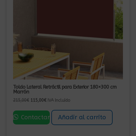
Toldo Lateral Retráctil para Exterior 180×300 cm
Marrón
El
El
215,00
€
115,00
€
IVA Incluído
precio
precio
original
actual
Contactar
Añadir al carrito
era:
es:
215,00€.
115,00€.