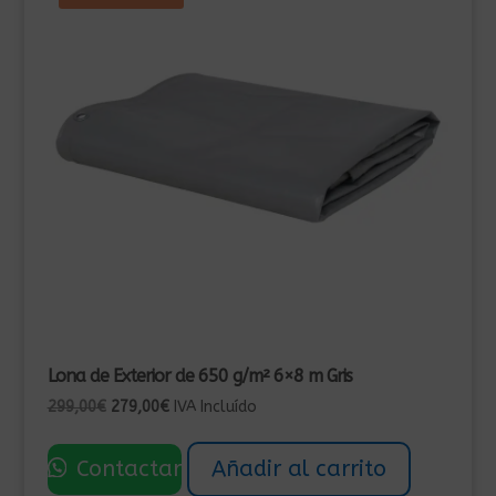
Lona de Exterior de 650 g/m² 6×8 m Gris
El
El
299,00
€
279,00
€
IVA Incluído
precio
precio
original
actual
Contactar
Añadir al carrito
era:
es: