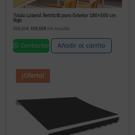
Toldo Lateral Retráctil para Exterior 180×300 cm
Rojo
El
El
209,00
€
109,00
€
IVA Incluído
precio
precio
original
actual
Contactar
Añadir al carrito
era:
es:
209,00€.
109,00€.
¡Oferta!