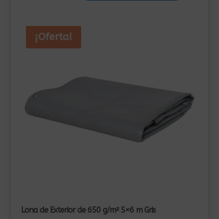
299,00€.
279,00€.
¡Oferta!
Lona de Exterior de 650 g/m² 5×6 m Gris