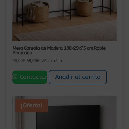
Mesa Consola de Madera 180x29x75 cm Roble
Ahumado
El
El
99,00
€
59,00
€
IVA Incluído
precio
precio
original
actual
Contactar
Añadir al carrito
era:
es:
99,00€.
59,00€.
¡Oferta!