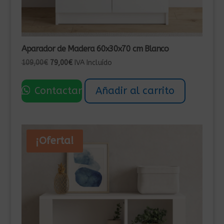
Aparador de Madera 60x30x70 cm Blanco
El
El
109,00
€
79,00
€
IVA Incluído
precio
precio
original
actual
Contactar
Añadir al carrito
era:
es:
109,00€.
79,00€.
¡Oferta!