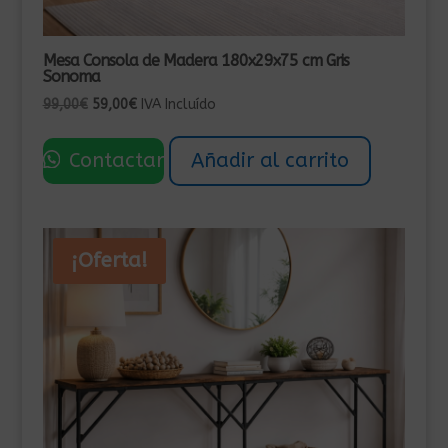
Mesa Consola de Madera 180x29x75 cm Gris
Sonoma
El
El
99,00
€
59,00
€
IVA Incluído
precio
precio
original
actual
Contactar
Añadir al carrito
era:
es:
99,00€.
59,00€.
¡Oferta!