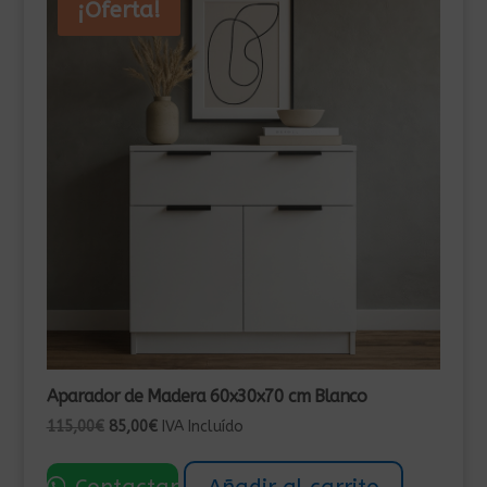
¡Oferta!
Aparador de Madera 60x30x70 cm Blanco
El
El
115,00
€
85,00
€
IVA Incluído
precio
precio
original
actual