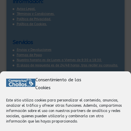
Información:
Aviso Legal.
Términos y Condiciones.
Política de Privacidad.
Política de Cookies.
Servicios
Envios y Devoluciones
Formas de Pago
Nuestro horario es de Lunes a Viernes de 9:30 a 18:30.
El plazo de respuesta es de 24/48 horas, tras recibir su consulta
.
Consentimiento de las
Contacto:
Cookies
Información
Pedidos
Este sitio utiliza cookies para personalizar el contenido, anuncios,
Facturación
analizar el tráfico y ofrecer otras funciones. Además, compartimos
Devoluciones
información sobre el uso con nuestros partners de analítica y redes
Privacidad
sociales, quienes pueden utilizarla y combinarla con otra
información que les hayas proporcionado.
Formas de Pago