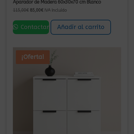
Aparador de Madera 60x30x70 cm Blanco
El
El
115,00
€
85,00
€
IVA Incluído
precio
precio
original
actual
Contactar
Añadir al carrito
era:
es:
115,00€.
85,00€.
¡Oferta!