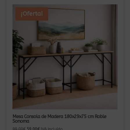
¡Oferta!
Mesa Consola de Madera 180x29x75 cm Roble
Sonoma
El
El
99,00
€
59,00
€
IVA Incluído