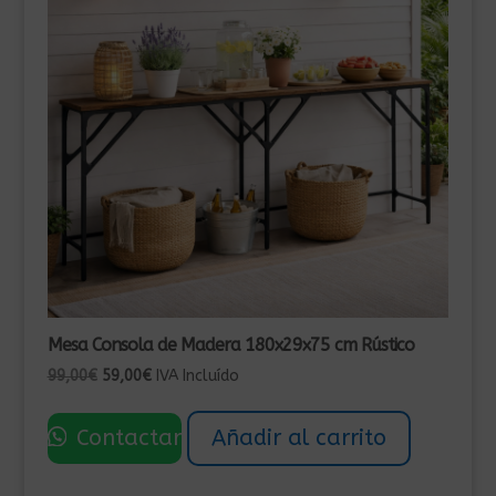
Mesa Consola de Madera 180x29x75 cm Rústico
El
El
99,00
€
59,00
€
IVA Incluído
precio
precio
original
actual
Contactar
Añadir al carrito
era:
es:
99,00€.
59,00€.