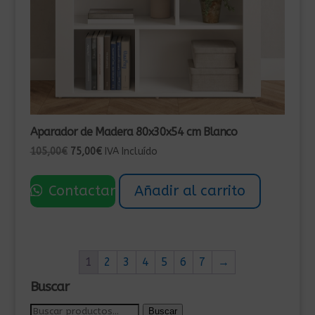
Aparador de Madera 80x30x54 cm Blanco
El
El
105,00
€
75,00
€
IVA Incluído
precio
precio
original
actual
Contactar
Añadir al carrito
era:
es:
105,00€.
75,00€.
1
2
3
4
5
6
7
→
Buscar
Buscar
Buscar