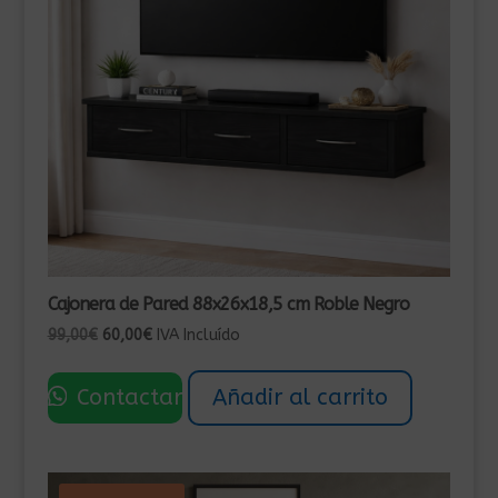
Cajonera de Pared 88x26x18,5 cm Roble Negro
El
El
99,00
€
60,00
€
IVA Incluído
precio
precio
original
actual
Contactar
Añadir al carrito
era:
es:
99,00€.
60,00€.