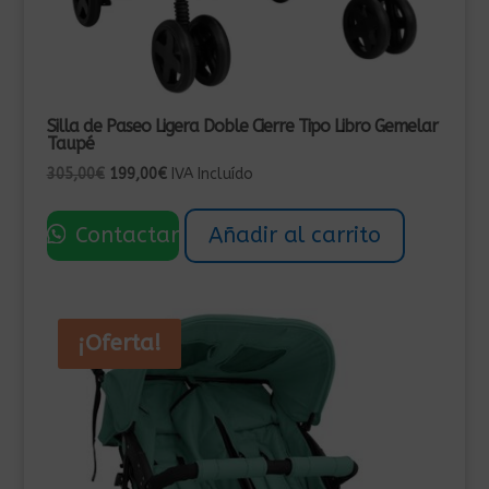
Silla de Paseo Ligera Doble Cierre Tipo Libro Gemelar
Taupé
El
El
305,00
€
199,00
€
IVA Incluído
precio
precio
original
actual
Contactar
Añadir al carrito
era:
es:
305,00€.
199,00€.
¡Oferta!