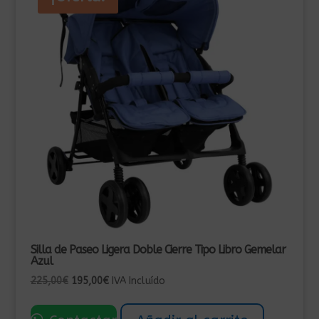
Silla de Paseo Ligera Doble Cierre Tipo Libro Gemelar
Azul
El
El
225,00
€
195,00
€
IVA Incluído
precio
precio
original
actual