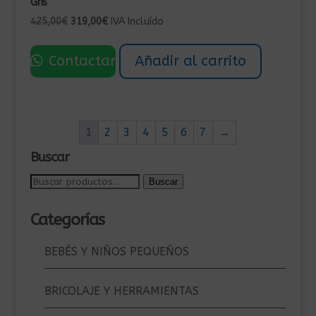
Gris
El
El
425,00
€
319,00
€
IVA Incluído
precio
precio
original
actual
Contactar
Añadir al carrito
era:
es:
425,00€.
319,00€.
1
2
3
4
5
6
7
→
Buscar
Buscar
Buscar
por:
Categorías
BEBÉS Y NIÑOS PEQUEÑOS
BRICOLAJE Y HERRAMIENTAS