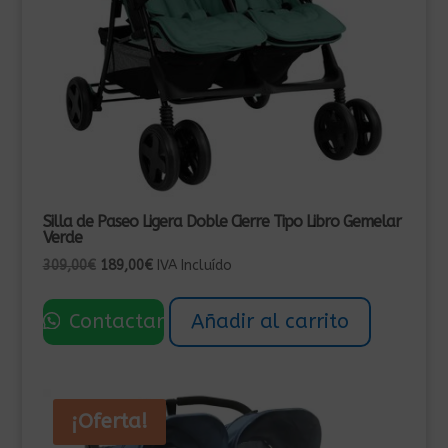
Silla de Paseo Ligera Doble Cierre Tipo Libro Gemelar
Verde
El
El
309,00
€
189,00
€
IVA Incluído
precio
precio
original
actual
Contactar
Añadir al carrito
era:
es:
309,00€.
189,00€.
¡Oferta!