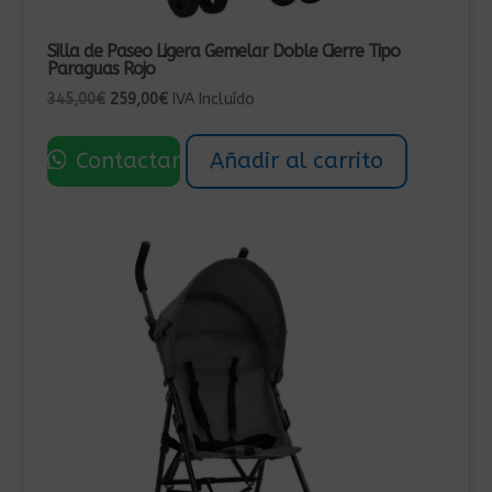
Silla de Paseo Ligera Gemelar Doble Cierre Tipo
Paraguas Rojo
El
El
345,00
€
259,00
€
IVA Incluído
precio
precio
original
actual
Contactar
Añadir al carrito
era:
es:
345,00€.
259,00€.