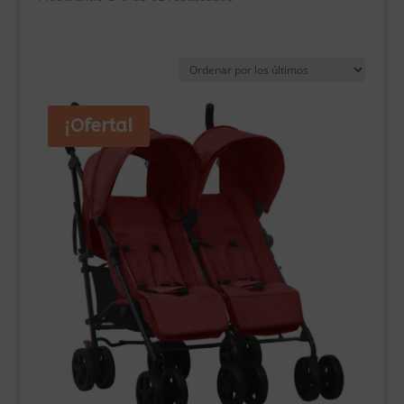
por
los
últimos
¡Oferta!