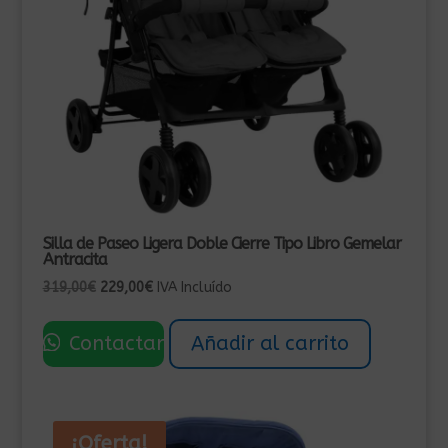
Silla de Paseo Ligera Doble Cierre Tipo Libro Gemelar
Antracita
El
El
319,00
€
229,00
€
IVA Incluído
precio
precio
original
actual
Contactar
Añadir al carrito
era:
es:
319,00€.
229,00€.
¡Oferta!