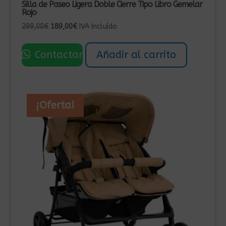
Silla de Paseo Ligera Doble Cierre Tipo Libro Gemelar
Rojo
El
El
299,00
€
189,00
€
IVA Incluído
precio
precio
original
actual
Contactar
Añadir al carrito
era:
es:
299,00€.
189,00€.
¡Oferta!