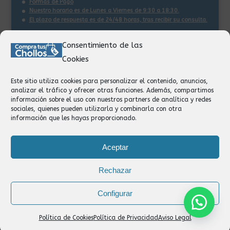
Formas de Pago
Nuestro horario es de Lunes a Viernes de 9:30 a 18:30.
El plazo de respuesta es de 24/48 horas, tras recibir su consulta
.
Consentimiento de las
Contacto:
Cookies
Información
Pedidos
Este sitio utiliza cookies para personalizar el contenido, anuncios,
Facturación
analizar el tráfico y ofrecer otras funciones. Además, compartimos
Devoluciones
información sobre el uso con nuestros partners de analítica y redes
Privacidad
sociales, quienes pueden utilizarla y combinarla con otra
información que les hayas proporcionado.
Formas de Pago
Aceptar
Rechazar
Configurar
Política de Cookies
Política de Privacidad
Aviso Legal