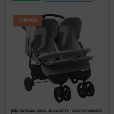
385,00€.
285,00€.
¡Oferta!
Silla de Paseo Ligera Doble Cierre Tipo Libro Gemelar