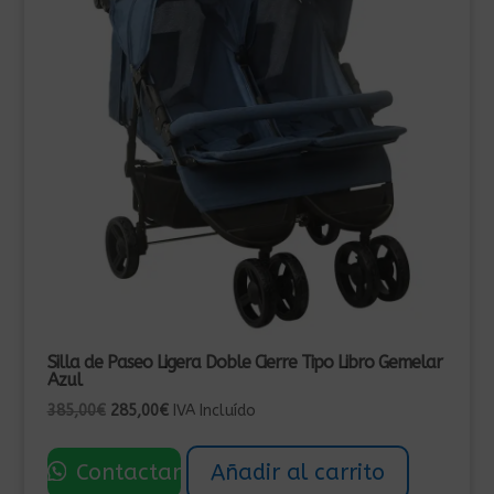
Silla de Paseo Ligera Doble Cierre Tipo Libro Gemelar
Azul
El
El
385,00
€
285,00
€
IVA Incluído
precio
precio
original
actual
Contactar
Añadir al carrito
era:
es: