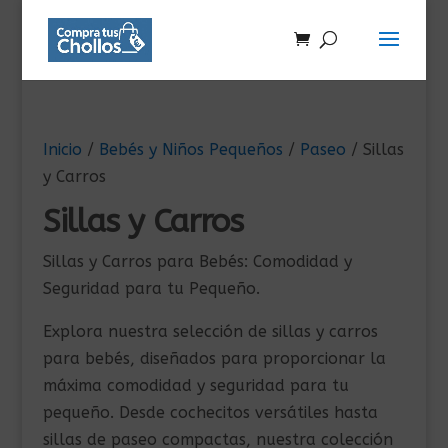
Inicio
/
Bebés y Niños Pequeños
/
Paseo
/ Sillas
y Carros
Sillas y Carros
Sillas y Carros para Bebés: Comodidad y
Seguridad para tu Pequeño.
Explora nuestra selección de sillas y carros
para bebés, diseñados para proporcionar la
máxima comodidad y seguridad para tu
pequeño. Desde cochecitos versátiles hasta
sillas de paseo compactas, nuestra colección