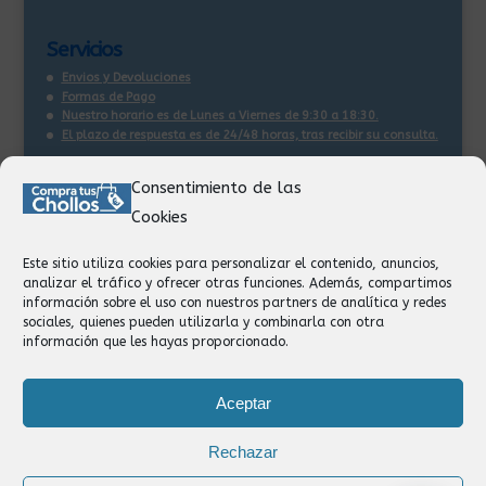
Servicios
Envios y Devoluciones
Formas de Pago
Nuestro horario es de Lunes a Viernes de 9:30 a 18:30.
El plazo de respuesta es de 24/48 horas, tras recibir su consulta
.
Consentimiento de las
Contacto:
Cookies
Información
Pedidos
Este sitio utiliza cookies para personalizar el contenido, anuncios,
Facturación
analizar el tráfico y ofrecer otras funciones. Además, compartimos
Devoluciones
información sobre el uso con nuestros partners de analítica y redes
Privacidad
sociales, quienes pueden utilizarla y combinarla con otra
información que les hayas proporcionado.
Formas de Pago
Aceptar
Rechazar