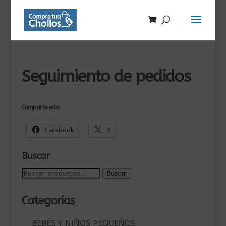
Seguimiento de pedidos
Comparte esto:
Facebook
X
Buscar
Buscar
Buscar
por:
Categorías
BEBÉS Y NIÑOS PEQUEÑOS