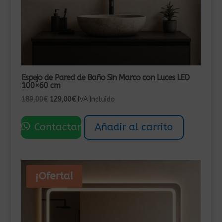
Espejo de Pared de Baño Sin Marco con Luces LED
100×60 cm
El
El
189,00
€
129,00
€
IVA Incluído
precio
precio
original
actual
Contactar
Añadir al carrito
era:
es:
189,00€.
129,00€.
¡Oferta!