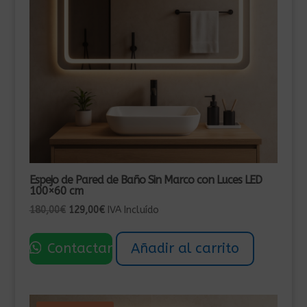
Espejo de Pared de Baño Sin Marco con Luces LED
100×60 cm
El
El
180,00
€
129,00
€
IVA Incluído
precio
precio
original
actual
Contactar
Añadir al carrito
era:
es:
180,00€.
129,00€.