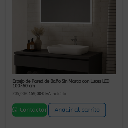
Espejo de Pared de Baño Sin Marco con Luces LED
100×60 cm
El
El
205,00
€
159,00
€
IVA Incluído
precio
precio
original
actual
Contactar
Añadir al carrito
era:
es:
205,00€.
159,00€.