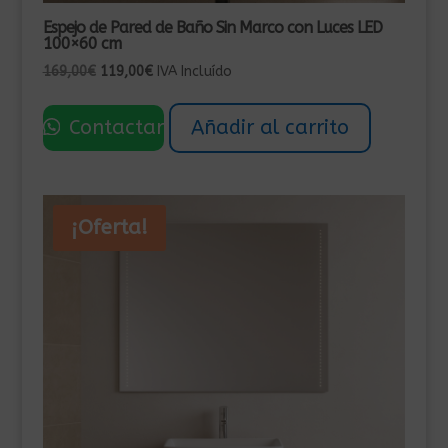
Espejo de Pared de Baño Sin Marco con Luces LED
100×60 cm
El
El
169,00
€
119,00
€
IVA Incluído
precio
precio
original
actual
Contactar
Añadir al carrito
era:
es:
169,00€.
119,00€.
¡Oferta!