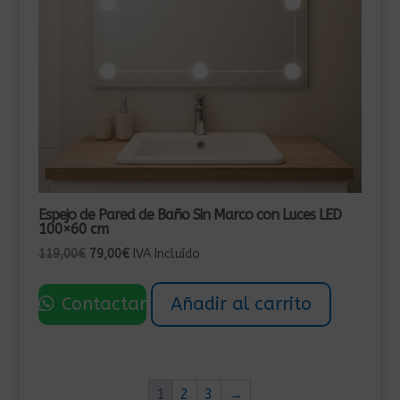
Espejo de Pared de Baño Sin Marco con Luces LED
100×60 cm
El
El
119,00
€
79,00
€
IVA Incluído
precio
precio
original
actual
Contactar
Añadir al carrito
era:
es:
119,00€.
79,00€.
1
2
3
→