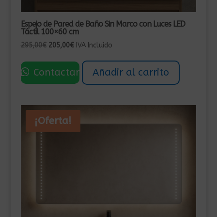
Espejo de Pared de Baño Sin Marco con Luces LED
Táctil 100×60 cm
El
El
295,00
€
205,00
€
IVA Incluído
precio
precio
original
actual
Contactar
Añadir al carrito
era:
es:
295,00€.
205,00€.
¡Oferta!