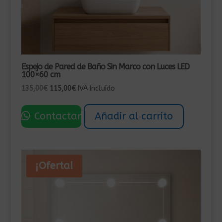
Espejo de Pared de Baño Sin Marco con Luces LED
100×60 cm
El
El
135,00
€
115,00
€
IVA Incluído
precio
precio
original
actual
Contactar
Añadir al carrito
era:
es:
135,00€.
115,00€.
¡Oferta!