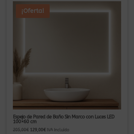
¡Oferta!
Espejo de Pared de Baño Sin Marco con Luces LED
100×60 cm
El
El
205,00
€
129,00
€
IVA Incluído